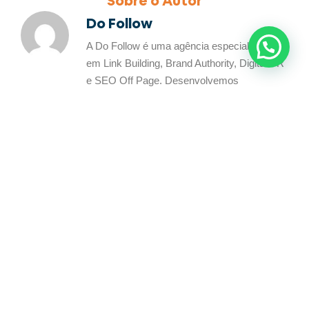
Sobre o Autor
Do Follow
A Do Follow é uma agência especializada
em Link Building, Brand Authority, Digital PR
e SEO Off Page. Desenvolvemos
estratégias que fortalecem a autoridade das
marcas por meio de backlinks, menções
editoriais e produção de conteúdo,
ampliando sua visibilidade no Google e nas
plataformas de inteligência artificial. Com
atuação nacional e internacional, ajudamos
empresas a construir reconhecimento,
credibilidade e crescimento orgânico
sustentável.