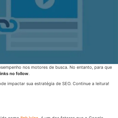
 desempenho nos motores de busca. No entanto, para que
links no follow
.
e impactar sua estratégia de SEO. Continue a leitura!
ecida como
link juice
, é um dos fatores que o Google