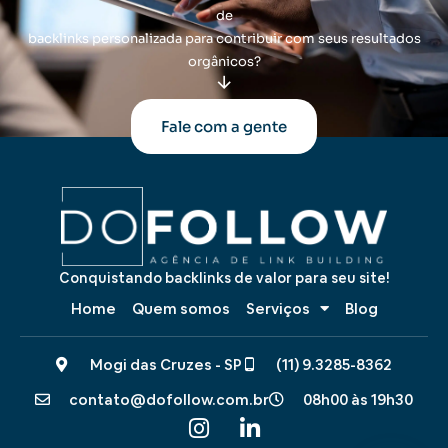
de
backlinks personalizada para contribuir com seus resultados
orgânicos?
Fale com a gente
Conquistando backlinks de valor para seu site!
Home
Quem somos
Serviços
Blog
Mogi das Cruzes - SP
(11) 9.3285-8362
contato@dofollow.com.br
08h00 às 19h30